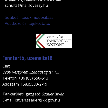
schultz@mail.lovassy.hu
Sütibeállítások módosítása.
Adatkezelési tájékoztató.
Fenntartó, üzemeltető
Cím
:
8200 Veszprém Szabadság tér 15.
Telefon
: +36 (88) 550-513
Adószám
: 15835530-2-19
Tankerületi igazgató
:
Szauer István
E-mail
: istvan.szauer@kk.gov.hu