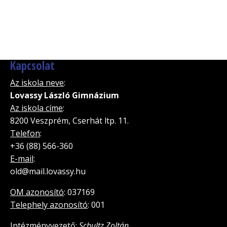
Kapcsolat
Az iskola neve
:
Lovassy László Gimnázium
Az iskola címe
:
8200 Veszprém, Cserhát ltp. 11.
Telefon
:
+36 (88) 566-360
E-mail
:
old@mail.lovassy.hu
OM azonosító
: 037169
Telephely azonosító
: 001
Intézményvezető
:
Schultz Zoltán