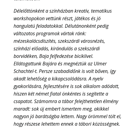
Délelőttönként a színházban kreatív, tematikus
workshopokon vettünk részt, játékos és jó
hangulatú feladatokkal. Délutánonként pedig
változatos programok vártak ránk:
mézeskalácsdíszítés, szekszárdi városnézés,
színházi előadás, kirándulás a szekszárdi
borvidéken, Baja felfedezése biciklivel.
Ellátogattunk Bajára és megnéztük az Ulmer
Schachtel-t. Persze szabadidőnk is volt bőven, így
akadt lehetőség a kikapcsolódásra. A nyelv
gyakorlására, fejlesztésére is sok alkalom adódott,
hiszen két német fiatal önkéntes is segítette a
csapatot. Számomra a tábor felejthetetlen élmény
maradt: sok új embert ismertem meg, akikkel
nagyon jó barátságba lettem. Nagy örömmel tölt el,
hogy részese lehettem ennek a tábori közösségnek.