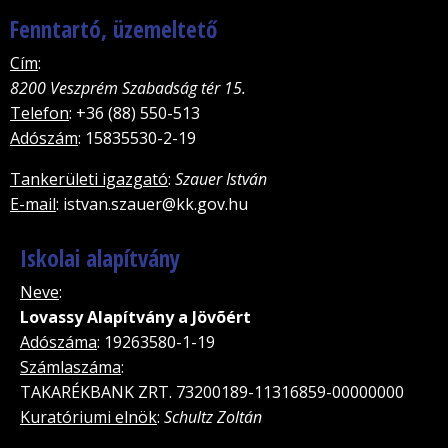
Fenntartó, üzemeltető
Cím
:
8200 Veszprém Szabadság tér 15.
Telefon
: +36 (88) 550-513
Adószám
: 15835530-2-19
Tankerületi igazgató
:
Szauer István
E-mail
: istvan.szauer@kk.gov.hu
Iskolai alapítvány
Neve
:
Lovassy Alapítvány a Jövõért
Adószáma
: 19263580-1-19
Számlaszáma
:
TAKARÉKBANK ZRT. 73200189-11316859-00000000
Kuratóriumi elnök
:
Schultz Zoltán