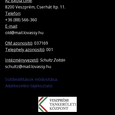
Az iskola címe
:
8200 Veszprém, Cserhát ltp. 11.
Telefon
:
+36 (88) 566-360
E-mail
:
old@mail.lovassy.hu
OM azonosító
: 037169
Telephely azonosító
: 001
Intézményvezető
:
Schultz Zoltán
schultz@mail.lovassy.hu
Sütibeállítások módosítása.
Adatkezelési tájékoztató.