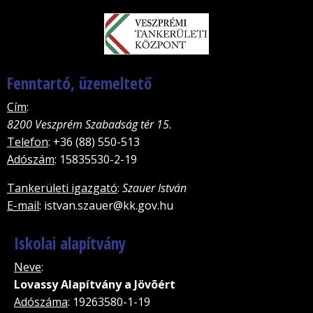
Fenntartó, üzemeltető
Cím
:
8200 Veszprém Szabadság tér 15.
Telefon
: +36 (88) 550-513
Adószám
: 15835530-2-19
Tankerületi igazgató
:
Szauer István
E-mail
: istvan.szauer@kk.gov.hu
Iskolai alapítvány
Neve
:
Lovassy Alapítvány a Jövõért
Adószáma
: 19263580-1-19