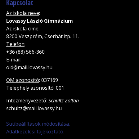
Kapcsolat
Az iskola neve
:
Lovassy László Gimnázium
Az iskola címe
:
8200 Veszprém, Cserhát ltp. 11.
Telefon
:
+36 (88) 566-360
E-mail
:
old@mail.lovassy.hu
OM azonosító
: 037169
Telephely azonosító
: 001
Intézményvezető
:
Schultz Zoltán
schultz@mail.lovassy.hu
Sütibeállítások módosítása.
Adatkezelési tájékoztató.