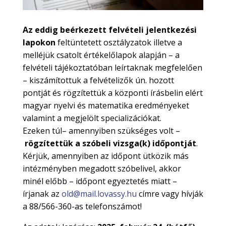
Az eddig beérkezett felvételi jelentkezési
lapokon
feltüntetett osztályzatok illetve a
melléjük csatolt értékelőlapok alapján – a
felvételi tájékoztatóban leírtaknak megfelelően
– kiszámítottuk a felvételizők ún. hozott
pontját és rögzítettük a központi írásbelin elért
magyar nyelvi és matematika eredményeket
valamint a megjelölt specializációkat.
Ezeken túl– amennyiben szükséges volt –
rögzítettük a szóbeli vizsga(k) időpontját
.
Kérjük, amennyiben az időpont ütközik más
intézményben megadott szóbelivel, akkor
minél előbb – időpont egyeztetés miatt –
írjanak az
old@mail.lovassy.hu
címre vagy hívják
a 88/566-360-as telefonszámot!