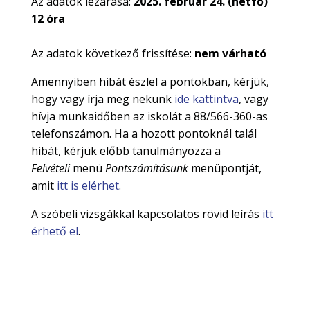
Az adatok lezárása:
2025. február 24. (hétfő)
12 óra
Az adatok következő frissítése:
nem várható
Amennyiben hibát észlel a pontokban, kérjük,
hogy vagy írja meg nekünk
ide kattintva
, vagy
hívja munkaidőben az iskolát a 88/566-360-as
telefonszámon. Ha a hozott pontoknál talál
hibát, kérjük előbb tanulmányozza a
Felvételi
menü
Pontszámításunk
menüpontját,
amit
itt is elérhet
.
A szóbeli vizsgákkal kapcsolatos rövid leírás
itt
érhető el
.