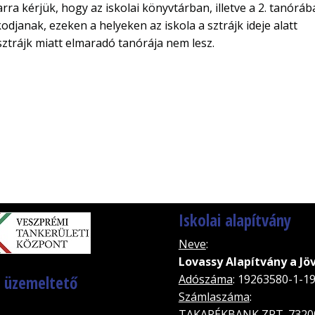
ra kérjük, hogy az iskolai könyvtárban, illetve a 2. tanóráb
djanak, ezeken a helyeken az iskola a sztrájk ideje alatt
 sztrájk miatt elmaradó tanórája nem lesz.
Iskolai alapítvány
Neve
:
Lovassy Alapítvány a Jö
, üzemeltető
Adószáma
: 19263580-1-1
Számlaszáma
:
TAKARÉKBANK ZRT. 7320