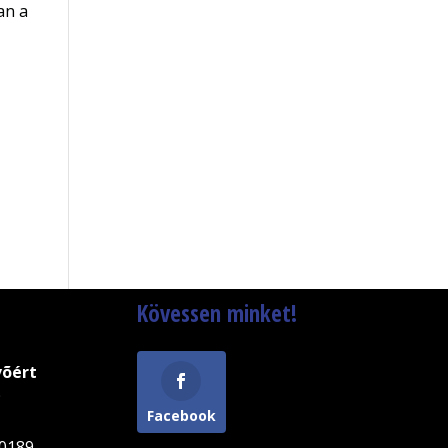
an a
Kövessen minket!
võért
9
Facebook
0189-