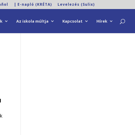
añol
| E-napló (KRÉTA)
Levelezés (Sulix)
ok
Az iskola múltja
Kapcsolat
Hírek
1
ük