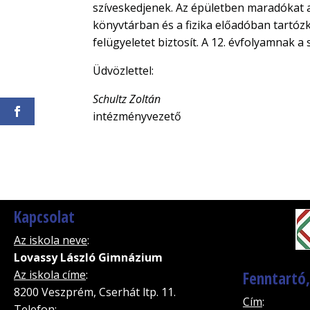
szíveskedjenek. Az épületben maradókat ar
könyvtárban és a fizika előadóban tartózko
felügyeletet biztosít. A 12. évfolyamnak a
Üdvözlettel:
Schultz Zoltán
intézményvezető
Kapcsolat
Az iskola neve
:
Lovassy László Gimnázium
Az iskola címe
:
Fenntartó
8200 Veszprém, Cserhát ltp. 11.
Cím
:
Telefon
: