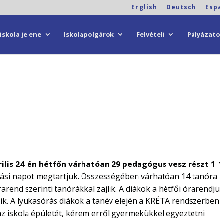
English
Deutsch
Esp
iskola jelene
Iskolapolgárok
Felvételi
Pályázat
rilis 24-én hétfőn várhatóan 29 pedagógus vesz részt 1-
tási napot megtartjuk. Összességében várhatóan 14 tanóra
rarend szerinti tanórákkal zajlik. A diákok a hétfői órarendj
k. A lyukasórás diákok a tanév elején a KRÉTA rendszerben
 az iskola épületét, kérem erről gyermekükkel egyeztetni