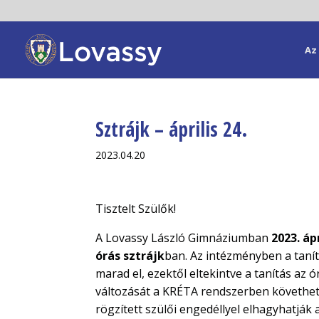
Az 
Sztrájk – április 24.
2023.04.20
Tisztelt Szülők!
A Lovassy László Gimnáziumban
2023. áp
órás sztrájk
ban. Az intézményben a taní
marad el, ezektől eltekintve a tanítás az ó
változását a KRÉTA rendszerben követheti
rögzített szülői engedéllyel elhagyhatják