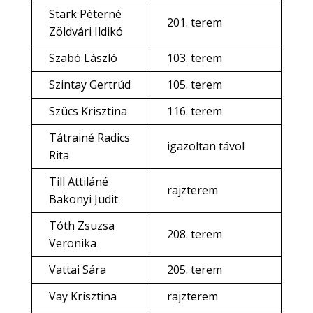
Stark Péterné
201. terem
Zöldvári Ildikó
Szabó László
103. terem
Szintay Gertrúd
105. terem
Szücs Krisztina
116. terem
Tátrainé Radics
igazoltan távol
Rita
Till Attiláné
rajzterem
Bakonyi Judit
Tóth Zsuzsa
208. terem
Veronika
Vattai Sára
205. terem
Vay Krisztina
rajzterem