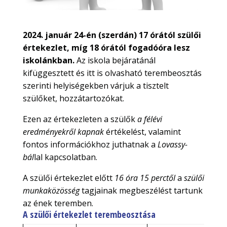
2024. január 24-én (szerdán) 17 órától szülői
értekezlet, míg 18 órától fogadóóra lesz
iskolánkban.
Az iskola bejáratánál
kifüggesztett és itt is olvasható terembeosztás
szerinti helyiségekben várjuk a tisztelt
szülőket, hozzátartozókat.
Ezen az értekezleten a szülők
a félévi
eredményekről kapnak
értékelést, valamint
fontos információkhoz juthatnak a
Lovassy-
bál
lal kapcsolatban.
A szülői értekezlet előtt
16 óra 15 perctől
a
szülői
munkaközösség
tagjainak megbeszélést tartunk
az ének teremben.
A szülői értekezlet terembeosztása