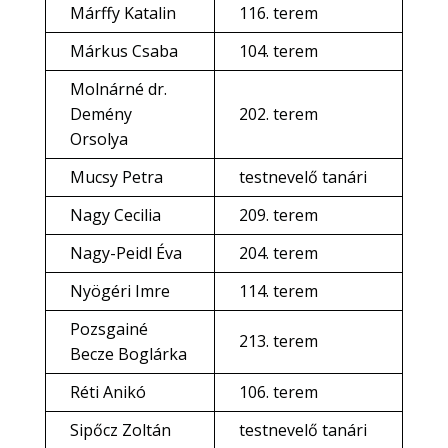
Márffy Katalin
116. terem
Márkus Csaba
104. terem
Molnárné dr.
Demény
202. terem
Orsolya
Mucsy Petra
testnevelő tanári
Nagy Cecilia
209. terem
Nagy-Peidl Éva
204. terem
Nyögéri Imre
114. terem
Pozsgainé
213. terem
Becze Boglárka
Réti Anikó
106. terem
Sipőcz Zoltán
testnevelő tanári