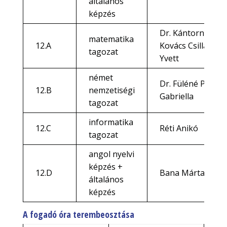
általános
képzés
Dr. Kántorné
matematika
12.A
Kovács Csilla
tagozat
Yvett
német
Dr. Füléné Pió
12.B
nemzetiségi
Gabriella
tagozat
informatika
12.C
Réti Anikó
tagozat
angol nyelvi
képzés +
12.D
Bana Márta
általános
képzés
A fogadó óra terembeosztása