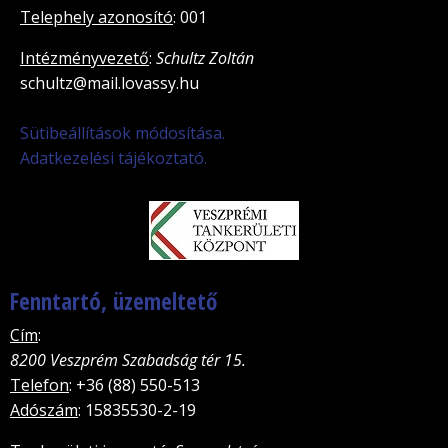
Telephely azonosító
: 001
Intézményvezető
:
Schultz Zoltán
schultz@mail.lovassy.hu
Sütibeállítások módosítása.
Adatkezelési tájékoztató.
Fenntartó, üzemeltető
Cím
:
8200 Veszprém Szabadság tér 15.
Telefon
: +36 (88) 550-513
Adószám
: 15835530-2-19