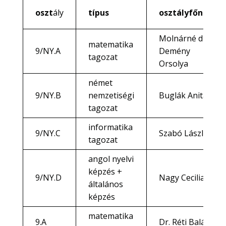
oszt
ály
típus
osztályfőnök
Molnárné dr.
matematika
9/NY.A
Demény
tagozat
Orsolya
német
9/NY.B
nemzetiségi
Buglák Anita
tagozat
informatika
9/NY.C
Szabó László
tagozat
angol nyelvi
képzés +
9/NY.D
Nagy Cecilia
általános
képzés
matematika
9.A
Dr. Réti Balázs