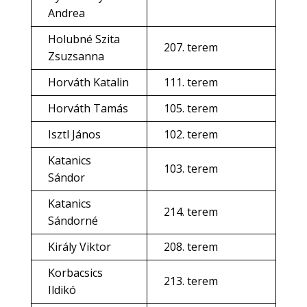
Andrea
Holubné Szita
207. terem
Zsuzsanna
Horváth Katalin
111. terem
Horváth Tamás
105. terem
Isztl János
102. terem
Katanics
103. terem
Sándor
Katanics
214. terem
Sándorné
Király Viktor
208. terem
Korbacsics
213. terem
Ildikó