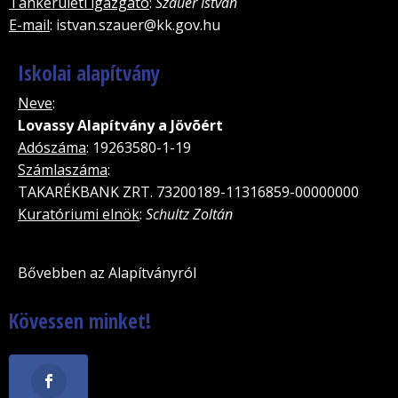
Tankerületi igazgató
:
Szauer István
E-mail
: istvan.szauer@kk.gov.hu
Iskolai alapítvány
Neve
:
Lovassy Alapítvány a Jövõért
Adószáma
: 19263580-1-19
Számlaszáma
:
TAKARÉKBANK ZRT. 73200189-11316859-00000000
Kuratóriumi elnök
:
Schultz Zoltán
Bővebben az Alapítványról
Kövessen minket!