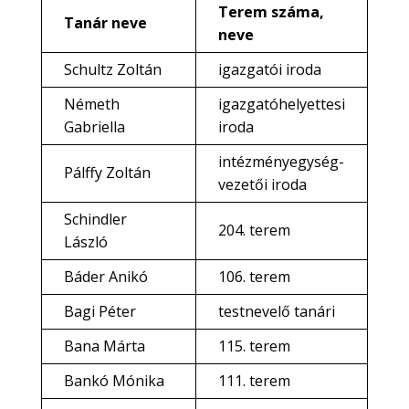
Terem száma,
Tanár neve
neve
Schultz Zoltán
igazgatói iroda
Németh
igazgatóhelyettesi
Gabriella
iroda
intézményegység-
Pálffy Zoltán
vezetői iroda
Schindler
204. terem
László
Báder Anikó
106. terem
Bagi Péter
testnevelő tanári
Bana Márta
115. terem
Bankó Mónika
111. terem