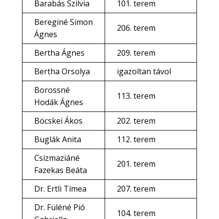
Barabás Szilvia
101. terem
Bereginé Simon
206. terem
Ágnes
Bertha Ágnes
209. terem
Bertha Orsolya
igazoltan távol
Borossné
113. terem
Hodák Ágnes
Böcskei Ákos
202. terem
Buglák Anita
112. terem
Csizmaziáné
201. terem
Fazekas Beáta
Dr. Ertli Tímea
207. terem
Dr. Füléné Pió
104. terem