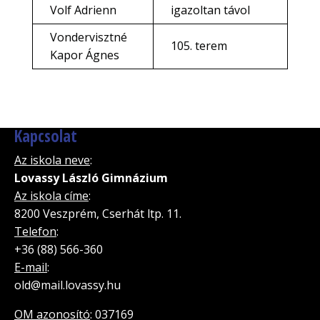
Volf Adrienn
igazoltan távol
Vondervisztné
105. terem
Kapor Ágnes
Kapcsolat
Az iskola neve
:
Lovassy László Gimnázium
Az iskola címe
:
8200 Veszprém, Cserhát ltp. 11.
Telefon
:
+36 (88) 566-360
E-mail
:
old@mail.lovassy.hu
OM azonosító
: 037169