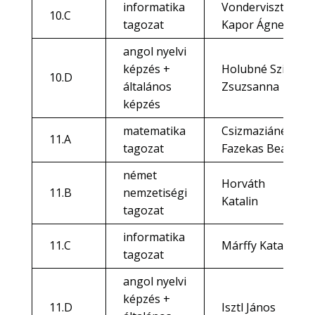
informatika
Vondervisztné
10.C
tagozat
Kapor Ágnes
angol nyelvi
képzés +
Holubné Szita
10.D
általános
Zsuzsanna
képzés
matematika
Csizmaziáné
11.A
tagozat
Fazekas Beáta
német
Horváth
11.B
nemzetiségi
Katalin
tagozat
informatika
11.C
Márffy Katalin
tagozat
angol nyelvi
képzés +
11.D
Isztl János