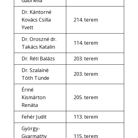
Gabriella
Dr. Kántorné
Kovács Csilla
214. terem
Yvett
Dr. Oroszné dr.
114. terem
Takács Katalin
Dr. Réti Balázs
203. terem
Dr. Szalainé
203. terem
Tóth Tünde
Ériné
Kismárton
205. terem
Renáta
Fehér Judit
113. terem
György-
Gyarmathy
115. terem