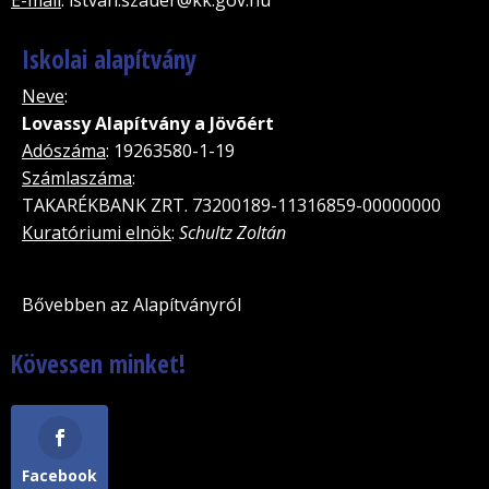
Iskolai alapítvány
Neve
:
Lovassy Alapítvány a Jövõért
Adószáma
: 19263580-1-19
Számlaszáma
:
TAKARÉKBANK ZRT. 73200189-11316859-00000000
Kuratóriumi elnök
:
Schultz Zoltán
Bővebben az Alapítványról
Kövessen minket!
Facebook