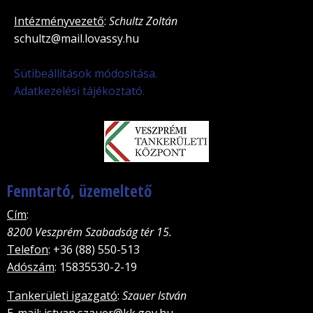
Intézményvezető
:
Schultz Zoltán
schultz@mail.lovassy.hu
Sütibeállítások módosítása.
Adatkezelési tájékoztató.
Fenntartó, üzemeltető
Cím
:
8200 Veszprém Szabadság tér 15.
Telefon
: +36 (88) 550-513
Adószám
: 15835530-2-19
Tankerületi igazgató
:
Szauer István
E-mail
: istvan.szauer@kk.gov.hu