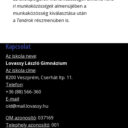
ri munkaközösségek
almenüjében a
munkaközösség kiválasztása után
a
Tanárok
részmenüben is.
Kapcsolat
Az iskola neve
:
Lovassy László Gimnázium
Az iskola címe
:
8200 Veszprém, Cserhát ltp. 11.
Telefon
:
+36 (88) 566-360
E-mail
:
old@mail.lovassy.hu
OM azonosító
: 037169
Telephely azonosító
: 001