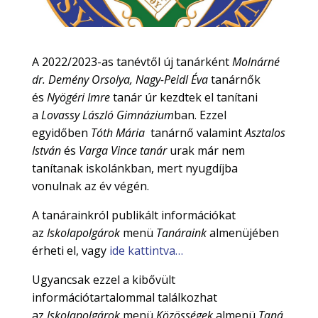
A 2022/2023-as tanévtől új tanárként
Molnárné
dr. Demény Orsolya, Nagy-Peidl Éva
tanárnők
és
Nyögéri Imre
tanár úr kezdtek el tanítani
a
Lovassy László Gimnázium
ban. Ezzel
egyidőben
Tóth Mária
tanárnő valamint
Asztalos
István
és
Varga Vince tanár
urak már nem
tanítanak iskolánkban, mert nyugdíjba
vonulnak az év végén.
A tanárainkról publikált információkat
az
Iskolapolgárok
menü
Tanáraink
almenüjében
érheti el, vagy
ide kattintva…
Ugyancsak ezzel a kibővült
információtartalommal találkozhat
az
Iskolapolgárok
menü
Közösségek
almenü
Taná