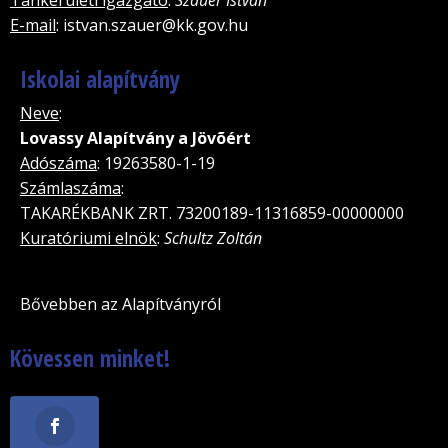
E-mail
: istvan.szauer@kk.gov.hu
Iskolai alapítvány
Neve
:
Lovassy Alapítvány a Jövõért
Adószáma
: 19263580-1-19
Számlaszáma
:
TAKARÉKBANK ZRT. 73200189-11316859-00000000
Kuratóriumi elnök
:
Schultz Zoltán
Bővebben az Alapítványról
Kövessen minket!