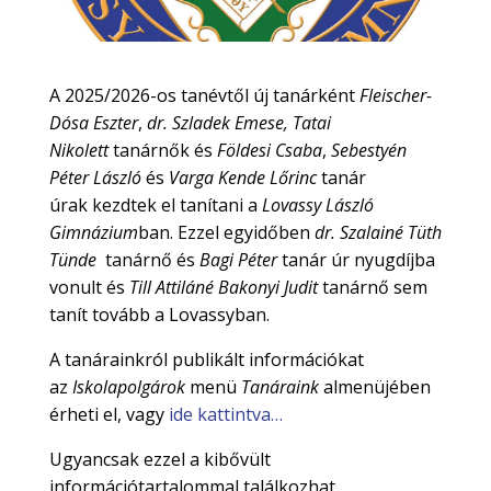
A 2025/2026-os tanévtől új tanárként
Fleischer-
Dósa Eszter
,
dr. Szladek Emese, Tatai
Nikolett
tanárnők és
Földesi Csaba
,
Sebestyén
Péter László
és
Varga Kende Lőrinc
tanár
úrak kezdtek el tanítani a
Lovassy László
Gimnázium
ban. Ezzel egyidőben
dr. Szalainé Tüth
Tünde
tanárnő és
Bagi Péter
tanár úr nyugdíjba
vonult és
Till Attiláné Bakonyi Judit
tanárnő sem
tanít tovább a Lovassyban.
A tanárainkról publikált információkat
az
Iskolapolgárok
menü
Tanáraink
almenüjében
érheti el, vagy
ide kattintva…
Ugyancsak ezzel a kibővült
információtartalommal találkozhat