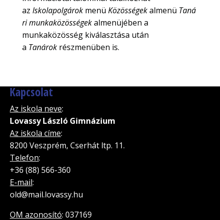
az
Iskolapolgárok
menü
Közösségek
almenü
Taná
ri munkaközösségek
almenüjében a
munkaközösség kiválasztása után
a
Tanárok
részmenüben is.
Kapcsolat
Az iskola neve
:
Lovassy László Gimnázium
Az iskola címe
:
8200 Veszprém, Cserhát ltp. 11.
Telefon
:
+36 (88) 566-360
E-mail
:
old@mail.lovassy.hu
OM azonosító
: 037169