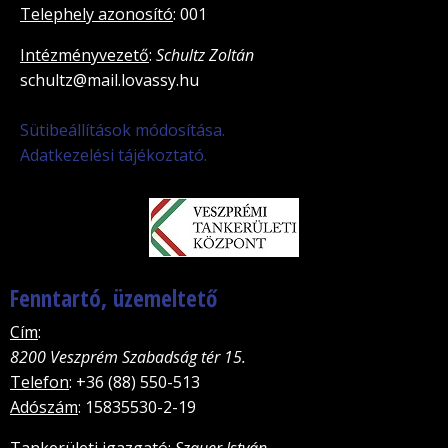
Telephely azonosító
: 001
Intézményvezető
:
Schultz Zoltán
schultz@mail.lovassy.hu
Sütibeállítások módosítása.
Adatkezelési tájékoztató.
Fenntartó, üzemeltető
Cím
:
8200 Veszprém Szabadság tér 15.
Telefon
: +36 (88) 550-513
Adószám
: 15835530-2-19
Tankerületi igazgató
:
Szauer István