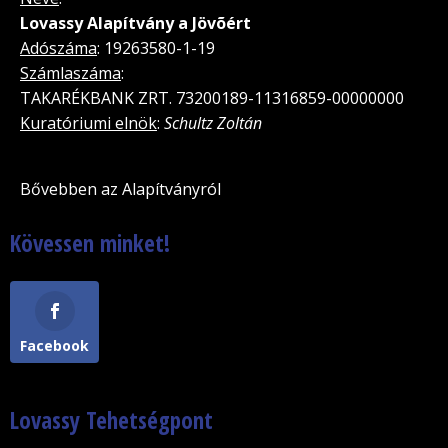
Lovassy Alapítvány a Jövõért
Adószáma
: 19263580-1-19
Számlaszáma
:
TAKARÉKBANK ZRT. 73200189-11316859-00000000
Kuratóriumi elnök
:
Schultz Zoltán
Bővebben az Alapítványról
Kövessen minket!
Facebook
Lovassy Tehetségpont