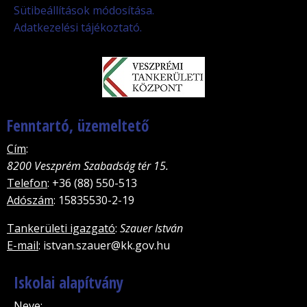
Sütibeállítások módosítása.
Adatkezelési tájékoztató.
Fenntartó, üzemeltető
Cím
:
8200 Veszprém Szabadság tér 15.
Telefon
: +36 (88) 550-513
Adószám
: 15835530-2-19
Tankerületi igazgató
:
Szauer István
E-mail
: istvan.szauer@kk.gov.hu
Iskolai alapítvány
Neve
: