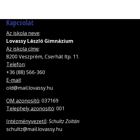
Kapcsolat
Az iskola neve
:
Lovassy László Gimnázium
Az iskola címe
:
8200 Veszprém, Cserhát ltp. 11.
Telefon
:
+36 (88) 566-360
E-mail
:
old@mail.lovassy.hu
OM azonosító
: 037169
Telephely azonosító
: 001
Intézményvezető
:
Schultz Zoltán
schultz@mail.lovassy.hu