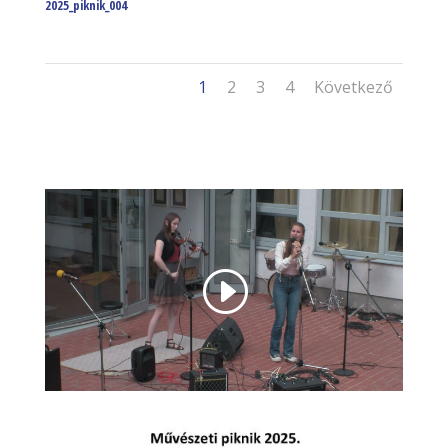
2025_piknik_004
1
2
3
4
Következő