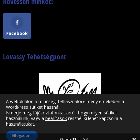
Kövessen minket!
Facebook
Lovassy Tehetségpont
A weboldalon a minőségi felhasználói élmény érdekében a
WordPress sütiket használ.
Ismerje meg tájékoztatónkat arról, hogy milyen sütiket
használunk, vagy a
beállítások
résznél ki lehet kapcsolni a
használatukat.
Lovassy László Gimnázium © 2019-2026|
Elfogadom
WordPress motor | Divi sablon
Share This