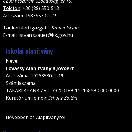
8200 Veszprém Szabadság tér 15.
Telefon
: +36 (88) 550-513
Adószám
: 15835530-2-19
Tankerületi igazgató
:
Szauer István
E-mail
: istvan.szauer@kk.gov.hu
Iskolai alapítvány
Neve
:
Lovassy Alapítvány a Jövõért
Adószáma
: 19263580-1-19
Számlaszáma
:
TAKARÉKBANK ZRT. 73200189-11316859-00000000
Kuratóriumi elnök
:
Schultz Zoltán
Bővebben az Alapítványról