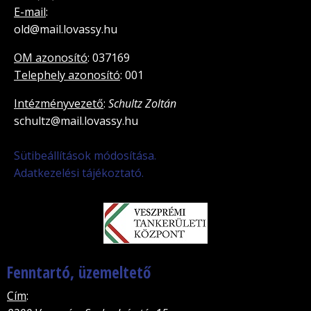
E-mail
:
old@mail.lovassy.hu
OM azonosító
: 037169
Telephely azonosító
: 001
Intézményvezető
:
Schultz Zoltán
schultz@mail.lovassy.hu
Sütibeállítások módosítása.
Adatkezelési tájékoztató.
Fenntartó, üzemeltető
Cím
: