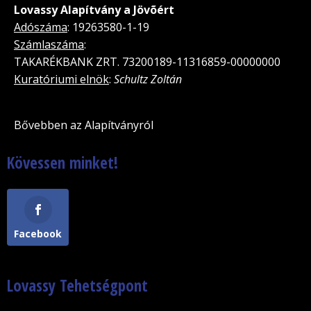
Lovassy Alapítvány a Jövõért
Adószáma
: 19263580-1-19
Számlaszáma
:
TAKARÉKBANK ZRT. 73200189-11316859-00000000
Kuratóriumi elnök
:
Schultz Zoltán
Bővebben az Alapítványról
Kövessen minket!
Facebook
Lovassy Tehetségpont