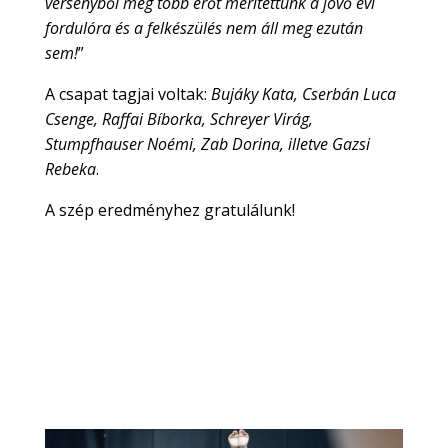
versenyből még több erőt merítettünk a jövő évi
fordulóra és a felkészülés nem áll meg ezután
sem!
”
A csapat tagjai voltak:
Bujáky Kata, Cserbán Luca
Csenge, Raffai Bíborka, Schreyer Virág,
Stumpfhauser Noémi, Zab Dorina, illetve Gazsi
Rebeka
.
A szép eredményhez gratulálunk!