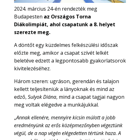
2024. március 24-én rendezték meg
Budapesten
az Országos Torna
Diákolimpiát, ahol csapatunk a 8. helyet
szerezte meg.
A döntőt egy küzdelmes felkészülési időszak
előzte meg, amikor a csapat szívét lelkét
beletéve edzett a legpontosabb gyakorlatsorok
kivitelezéséhez.
Három szeren: ugráson, gerendán és talajon
kellett teljesíteniük a lányoknak és mind az
edző,
Sulyok Diána
, mind a csapat tagjai nagyon
meg voltak elégedve a munkájukkal.
„
Annak ellenére, mennyire kicsin múlott a jobb
eredményünk az erős középmezőnyben végeztünk
végül, de a nap végén elégedetten tértünk haza. A