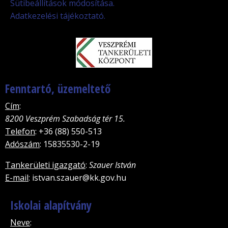
Sütibeállítások módosítása.
Adatkezelési tájékoztató.
Fenntartó, üzemeltető
Cím
:
8200 Veszprém Szabadság tér 15.
Telefon
: +36 (88) 550-513
Adószám
: 15835530-2-19
Tankerületi igazgató
:
Szauer István
E-mail
: istvan.szauer@kk.gov.hu
Iskolai alapítvány
Neve
: