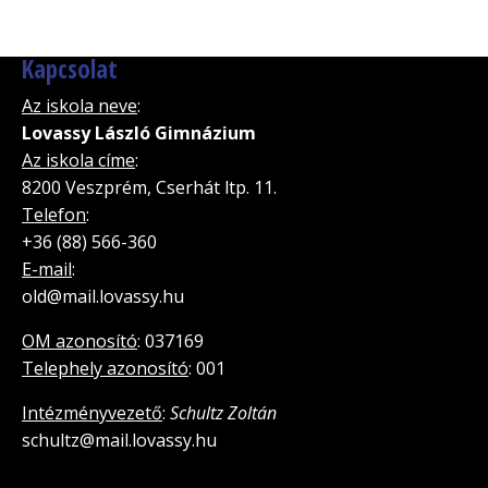
Kapcsolat
Az iskola neve
:
Lovassy László Gimnázium
Az iskola címe
:
8200 Veszprém, Cserhát ltp. 11.
Telefon
:
+36 (88) 566-360
E-mail
:
old@mail.lovassy.hu
OM azonosító
: 037169
Telephely azonosító
: 001
Intézményvezető
:
Schultz Zoltán
schultz@mail.lovassy.hu