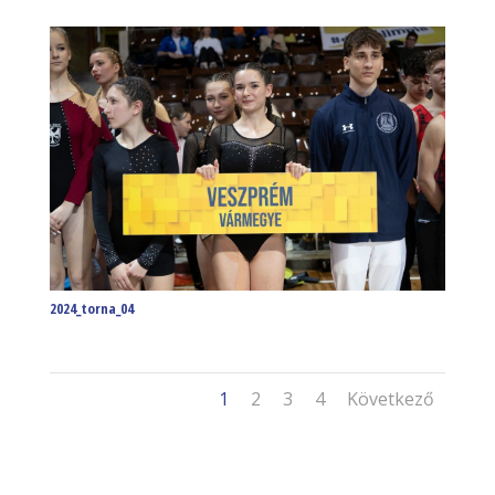
2024_torna_04
1
2
3
4
Következő