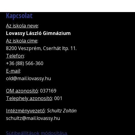
Kapcsolat
Az iskola neve
:
Lovassy László Gimnázium
Az iskola címe
:
8200 Veszprém, Cserhát ltp. 11.
Telefon
:
+36 (88) 566-360
E-mail
:
old@mail.lovassy.hu
OM azonosító
: 037169
Telephely azonosító
: 001
Intézményvezető
:
Schultz Zoltán
schultz@mail.lovassy.hu
Sütibeállítások módosítása.