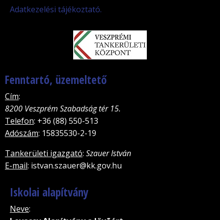
Adatkezelési tájékoztató.
Fenntartó, üzemeltető
Cím
:
8200 Veszprém Szabadság tér 15.
Telefon
: +36 (88) 550-513
Adószám
: 15835530-2-19
Tankerületi igazgató
:
Szauer István
E-mail
: istvan.szauer@kk.gov.hu
Iskolai alapítvány
Neve
: