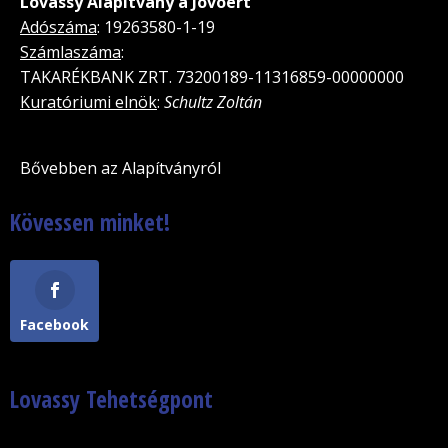
Lovassy Alapítvány a Jövõért
Adószáma
: 19263580-1-19
Számlaszáma
:
TAKARÉKBANK ZRT. 73200189-11316859-00000000
Kuratóriumi elnök
:
Schultz Zoltán
Bővebben az Alapítványról
Kövessen minket!
Facebook
Lovassy Tehetségpont