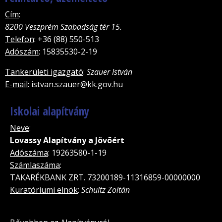
Cím
:
8200 Veszprém Szabadság tér 15.
Telefon
: +36 (88) 550-513
Adószám
: 15835530-2-19
Tankerületi igazgató
:
Szauer István
E-mail
: istvan.szauer@kk.gov.hu
Iskolai alapítvány
Neve
:
Lovassy Alapítvány a Jövõért
Adószáma
: 19263580-1-19
Számlaszáma
:
TAKARÉKBANK ZRT. 73200189-11316859-00000000
Kuratóriumi elnök
:
Schultz Zoltán