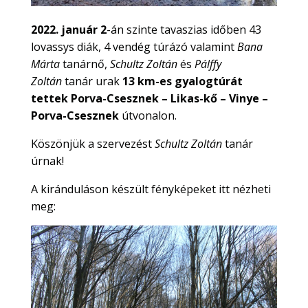
2022. január 2
-án szinte tavaszias időben 43
lovassys diák, 4 vendég túrázó valamint
Bana
Márta
tanárnő,
Schultz Zoltán
és
Pálffy
Zoltán
tanár urak
13 km-es gyalogtúrát
tettek Porva-Csesznek – Likas-kő – Vinye –
Porva-Csesznek
útvonalon.
Köszönjük a szervezést
Schultz Zoltán
tanár
úrnak!
A kiránduláson készült fényképeket itt nézheti
meg: