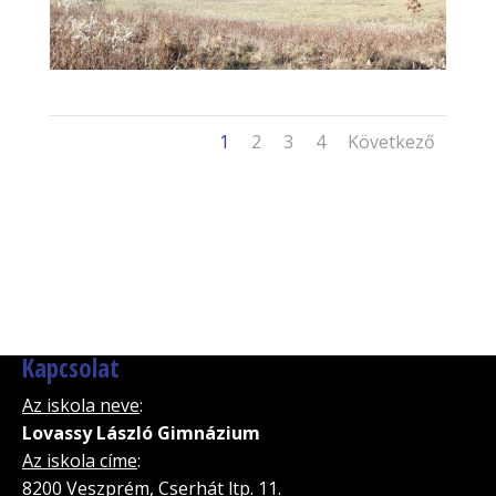
1
2
3
4
Következő
Kapcsolat
Az iskola neve
:
Lovassy László Gimnázium
Az iskola címe
:
8200 Veszprém, Cserhát ltp. 11.