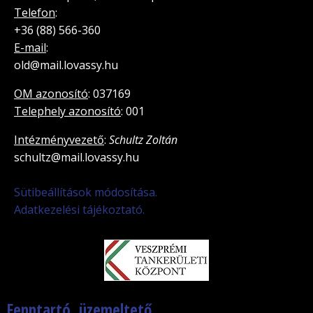
Telefon
:
+36 (88) 566-360
E-mail
:
old@mail.lovassy.hu
OM azonosító
: 037169
Telephely azonosító
: 001
Intézményvezető
:
Schultz Zoltán
schultz@mail.lovassy.hu
Sütibeállítások módosítása.
Adatkezelési tájékoztató.
Fenntartó, üzemeltető