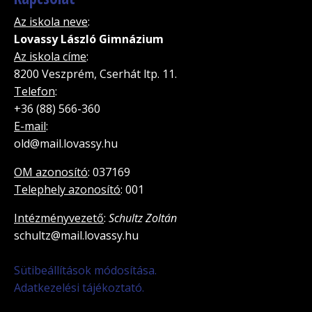
Az iskola neve
:
Lovassy László Gimnázium
Az iskola címe
:
8200 Veszprém, Cserhát ltp. 11.
Telefon
:
+36 (88) 566-360
E-mail
:
old@mail.lovassy.hu
OM azonosító
: 037169
Telephely azonosító
: 001
Intézményvezető
:
Schultz Zoltán
schultz@mail.lovassy.hu
Sütibeállítások módosítása.
Adatkezelési tájékoztató.