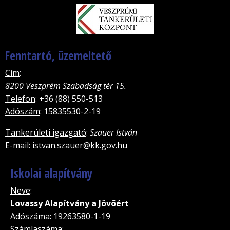
Fenntartó, üzemeltető
Cím
:
8200 Veszprém Szabadság tér 15.
Telefon
: +36 (88) 550-513
Adószám
: 15835530-2-19
Tankerületi igazgató
:
Szauer István
E-mail
: istvan.szauer@kk.gov.hu
Iskolai alapítvány
Neve
:
Lovassy Alapítvány a Jövõért
Adószáma
: 19263580-1-19
Számlaszáma
: