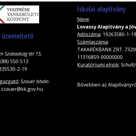
Iskolai alapítvány
Neve
:
Lovassy Alapítvány a Jö
, üzemeltető
Adószáma
: 19263580-1-1
Számlaszáma
:
TAKARÉKBANK ZRT. 7320
m Szabadság tér 15.
11316859-00000000
 (88) 550-513
Kuratóriumi elnök
:
Schultz
5835530-2-19
igazgató
:
Szauer István
Bővebben az Alapítványró
an.szauer@kk.gov.hu