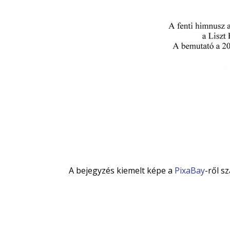
A bejegyzés kiemelt képe a
PixaBay
-ről s