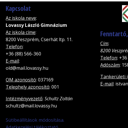
Kapcsolat
Az iskola neve
:
Lovassy László Gimnázium
Az iskola címe
:
Fenntartó
8200 Veszprém, Cserhát ltp. 11.
Cím
:
Telefon
:
8200 Veszpré
+36 (88) 566-360
Telefon
: +36
E-mail
:
Adószám
: 1
old@mail.lovassy.hu
Tankerületi 
OM azonosító
: 037169
E-mail
: istv
Telephely azonosító
: 001
Intézményvezető
:
Schultz Zoltán
schultz@mail.lovassy.hu
Sütibeállítások módosítása.
Adatkezelési tájékoztató.