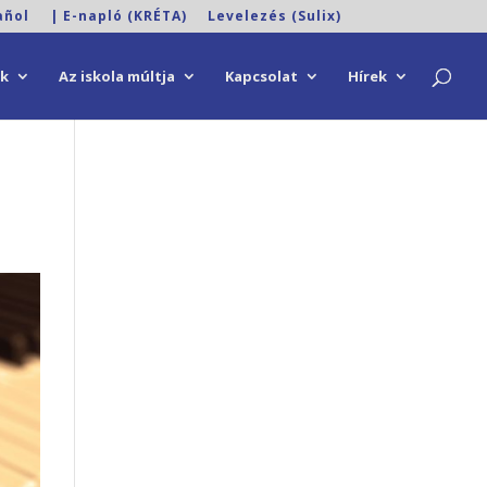
añol
| E-napló (KRÉTA)
Levelezés (Sulix)
ok
Az iskola múltja
Kapcsolat
Hírek