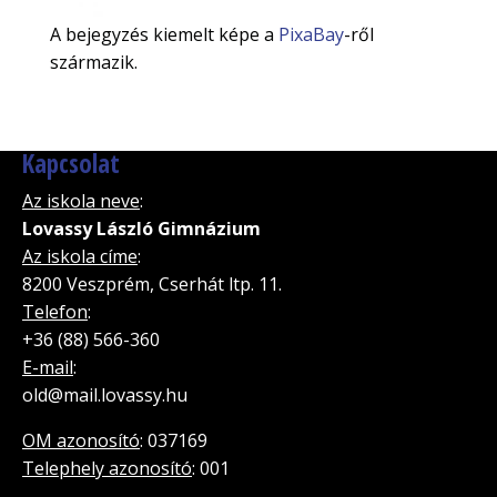
A bejegyzés kiemelt képe a
PixaBay
-ről
származik.
Kapcsolat
Az iskola neve
:
Lovassy László Gimnázium
Az iskola címe
:
8200 Veszprém, Cserhát ltp. 11.
Telefon
:
+36 (88) 566-360
E-mail
:
old@mail.lovassy.hu
OM azonosító
: 037169
Telephely azonosító
: 001