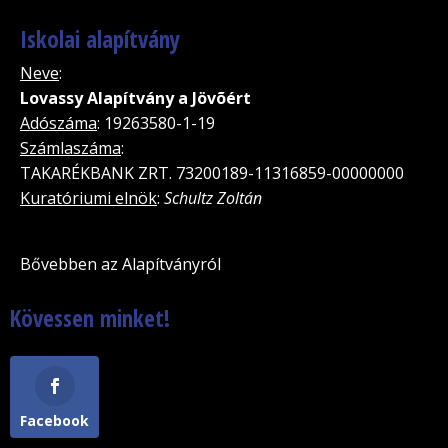
Iskolai alapítvány
Neve
:
Lovassy Alapítvány a Jövõért
Adószáma
: 19263580-1-19
Számlaszáma
:
TAKARÉKBANK ZRT. 73200189-11316859-00000000
Kuratóriumi elnök
:
Schultz Zoltán
Bővebben az Alapítványról
Kövessen minket!
Facebook