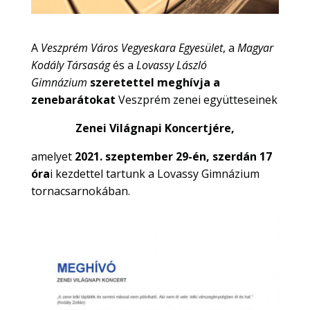
A
Veszprém Város Vegyeskara Egyesület
, a
Magyar
Kodály Társaság
és a
Lovassy László
Gimnázium
szeretettel meghívja a
zenebarátokat
Veszprém zenei együtteseinek
Zenei Világnapi Koncertjére,
amelyet
2021. szeptember 29-én, szerdán 17
óra
i kezdettel tartunk a Lovassy Gimnázium
tornacsarnokában.