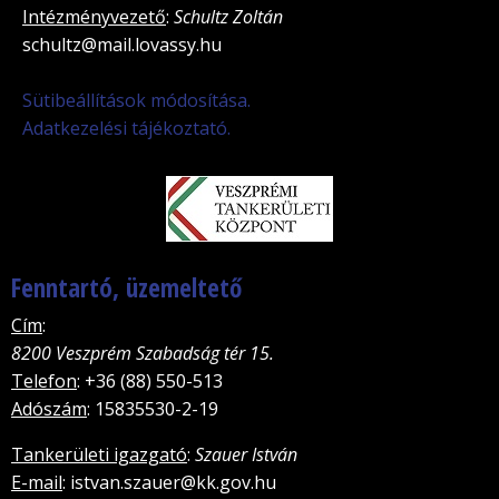
Intézményvezető
:
Schultz Zoltán
schultz@mail.lovassy.hu
Sütibeállítások módosítása.
Adatkezelési tájékoztató.
Fenntartó, üzemeltető
Cím
:
8200 Veszprém Szabadság tér 15.
Telefon
: +36 (88) 550-513
Adószám
: 15835530-2-19
Tankerületi igazgató
:
Szauer István
E-mail
: istvan.szauer@kk.gov.hu