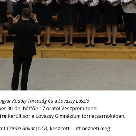
gyar Kodály Társaság
és a
Lovassy László
er 30-án, hétfőn 17 óratól
Veszprém zenei
jére
került sor a Lovassy Gimnázium tornacsarnokában.
ket
Cziráki Bálint (12.B)
készített – itt nézheti meg: