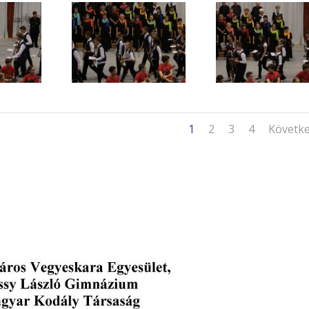
1
2
3
4
Követk