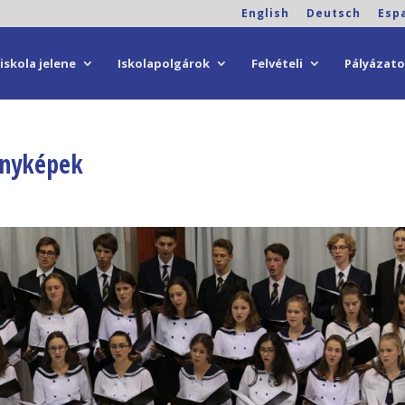
English
Deutsch
Esp
iskola jelene
Iskolapolgárok
Felvételi
Pályázat
ényképek