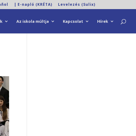
añol
| E-napló (KRÉTA)
Levelezés (Sulix)
ok
Az iskola múltja
Kapcsolat
Hírek