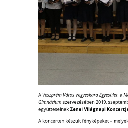
A
Veszprém Város Vegyeskara Egyesület
, a
Ma
Gimnázium
szervezésében 2019. szeptemb
együtteseinek
Zenei Világnapi Koncert
A koncerten készült fényképeket – melye