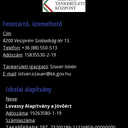
Fenntartó, üzemeltető
Cím
:
8200 Veszprém Szabadság tér 15.
Telefon
: +36 (88) 550-513
Adószám
: 15835530-2-19
Tankerületi igazgató
:
Szauer István
E-mail
: istvan.szauer@kk.gov.hu
Iskolai alapítvány
Neve
:
Lovassy Alapítvány a Jövõért
Adószáma
: 19263580-1-19
Számlaszáma
:
TAKARÉKBANK ZRT. 73200189-11316859-00000000