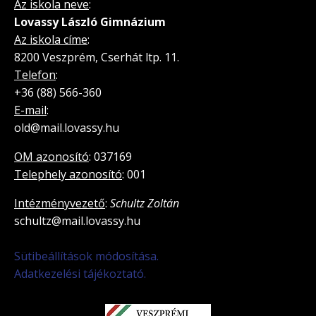
Az iskola neve
:
Lovassy László Gimnázium
Az iskola címe
:
8200 Veszprém, Cserhát ltp. 11.
Telefon
:
+36 (88) 566-360
E-mail
:
old@mail.lovassy.hu
OM azonosító
: 037169
Telephely azonosító
: 001
Intézményvezető
:
Schultz Zoltán
schultz@mail.lovassy.hu
Sütibeállítások módosítása.
Adatkezelési tájékoztató.