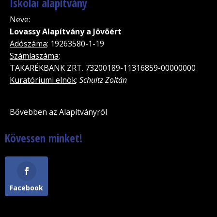
Iskolai alapítvány
Neve
:
Lovassy Alapítvány a Jövõért
Adószáma
: 19263580-1-19
Számlaszáma
:
TAKARÉKBANK ZRT. 73200189-11316859-00000000
Kuratóriumi elnök
:
Schultz Zoltán
Bővebben az Alapítványról
Kövessen minket!
Facebook