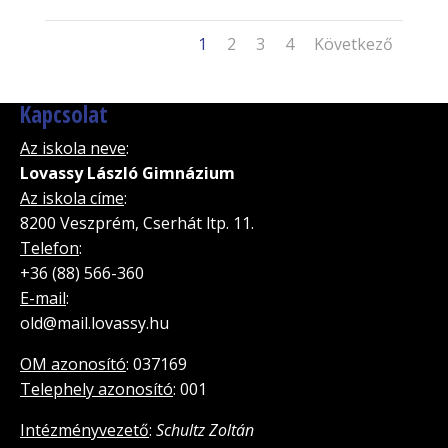
1
2
3
4
Következő
Kapcsolat
Az iskola neve
:
Lovassy László Gimnázium
Az iskola címe
:
8200 Veszprém, Cserhát ltp. 11.
Telefon
:
+36 (88) 566-360
E-mail
:
old@mail.lovassy.hu
OM azonosító
: 037169
Telephely azonosító
: 001
Intézményvezető
:
Schultz Zoltán