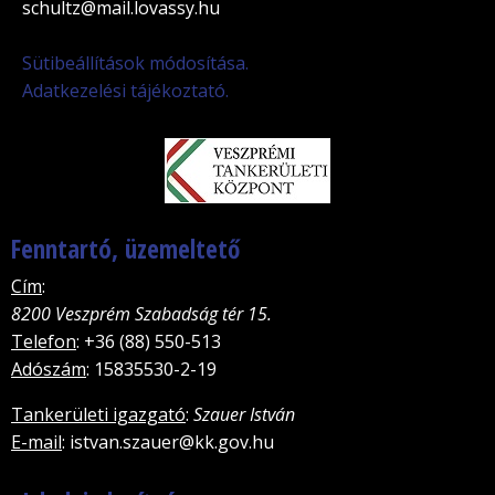
schultz@mail.lovassy.hu
Sütibeállítások módosítása.
Adatkezelési tájékoztató.
Fenntartó, üzemeltető
Cím
:
8200 Veszprém Szabadság tér 15.
Telefon
: +36 (88) 550-513
Adószám
: 15835530-2-19
Tankerületi igazgató
:
Szauer István
E-mail
: istvan.szauer@kk.gov.hu