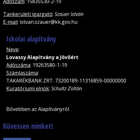
Adószám
: 15835530-2-19
Tankerületi igazgató
:
Szauer István
E-mail
: istvan.szauer@kk.gov.hu
Iskolai alapítvány
Neve
:
Lovassy Alapítvány a Jövõért
Adószáma
: 19263580-1-19
Számlaszáma
:
TAKARÉKBANK ZRT. 73200189-11316859-00000000
Kuratóriumi elnök
:
Schultz Zoltán
Bővebben az Alapítványról
Kövessen minket!