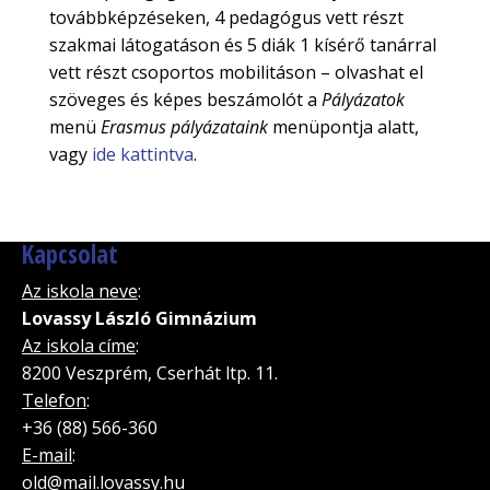
továbbképzéseken, 4 pedagógus vett részt
szakmai látogatáson és 5 diák 1 kísérő tanárral
vett részt csoportos mobilitáson – olvashat el
szöveges és képes beszámolót a
Pályázatok
menü
Erasmus pályázataink
menüpontja alatt,
vagy
ide kattintva
.
Kapcsolat
Az iskola neve
:
Lovassy László Gimnázium
Az iskola címe
:
8200 Veszprém, Cserhát ltp. 11.
Telefon
:
+36 (88) 566-360
E-mail
:
old@mail.lovassy.hu