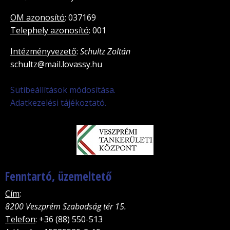
OM azonosító
: 037169
Telephely azonosító
: 001
Intézményvezető
:
Schultz Zoltán
schultz@mail.lovassy.hu
Sütibeállítások módosítása.
Adatkezelési tájékoztató.
Fenntartó, üzemeltető
Cím
:
8200 Veszprém Szabadság tér 15.
Telefon
: +36 (88) 550-513