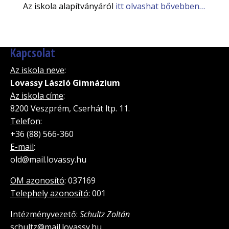
Az iskola alapítványáról
itt olvashat bővebben…
Kapcsolat
Az iskola neve
:
Lovassy László Gimnázium
Az iskola címe
:
8200 Veszprém, Cserhát ltp. 11.
Telefon
:
+36 (88) 566-360
E-mail
:
old@mail.lovassy.hu
OM azonosító
: 037169
Telephely azonosító
: 001
Intézményvezető
:
Schultz Zoltán
schultz@mail.lovassy.hu