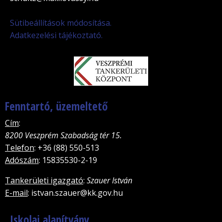
Sütibeállítások módosítása.
Adatkezelési tájékoztató.
Fenntartó, üzemeltető
Cím
:
8200 Veszprém Szabadság tér 15.
Telefon
: +36 (88) 550-513
Adószám
: 15835530-2-19
Tankerületi igazgató
:
Szauer István
E-mail
: istvan.szauer@kk.gov.hu
Iskolai alapítvány