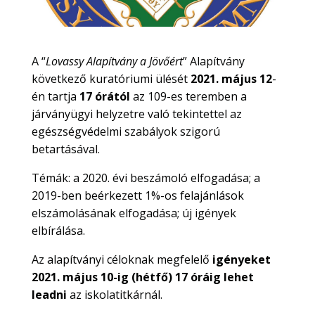
A “
Lovassy Alapítvány a Jövőért
” Alapítvány
következő kuratóriumi ülését
2021. május 12
-
én tartja
17 órától
az 109-es teremben a
járványügyi helyzetre való tekintettel az
egészségvédelmi szabályok szigorú
betartásával.
Témák: a 2020. évi beszámoló elfogadása; a
2019-ben beérkezett 1%-os felajánlások
elszámolásának elfogadása; új igények
elbírálása.
Az alapítványi céloknak megfelelő
igényeket
2021. május 10-ig (hétfő) 17 óráig lehet
leadni
az iskolatitkárnál.