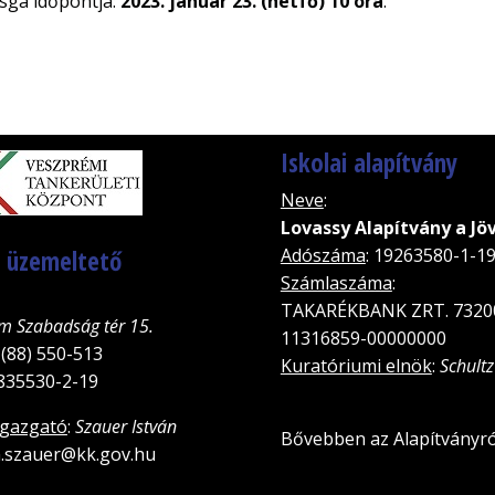
izsga időpontja:
2023. január 23. (hétfő) 10 óra
.
Iskolai alapítvány
Neve
:
Lovassy Alapítvány a Jö
, üzemeltető
Adószáma
: 19263580-1-1
Számlaszáma
:
TAKARÉKBANK ZRT. 7320
m Szabadság tér 15.
11316859-00000000
 (88) 550-513
Kuratóriumi elnök
:
Schultz
5835530-2-19
igazgató
:
Szauer István
Bővebben az Alapítványró
an.szauer@kk.gov.hu