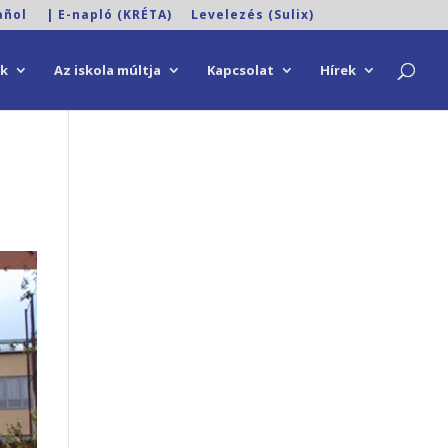
añol
| E-napló (KRÉTA)
Levelezés (Sulix)
ok
Az iskola múltja
Kapcsolat
Hírek