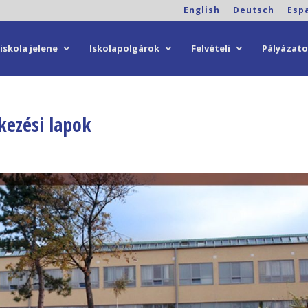
English
Deutsch
Esp
iskola jelene
Iskolapolgárok
Felvételi
Pályázat
tkezési lapok