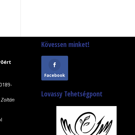
Kövessen minket!
võért
9
Facebook
0189-
Lovassy Tehetségpont
 Zoltán
l