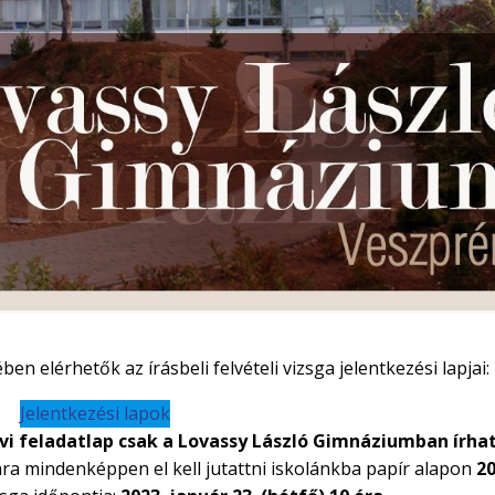
en elérhetők az írásbeli felvételi vizsga jelentkezési lapjai:
Jelentkezési lapok
vi feladatlap csak a Lovassy László Gimnáziumban írha
sgára mindenképpen el kell jutattni iskolánkba papír alapon
20