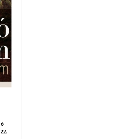
tó
22.