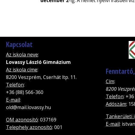
december 2
-ig. A német nyelvi írásbeli v
Kapcsolat
Az iskola neve
:
Lovassy László Gimnázium
Az iskola címe
:
Fenntartó
8200 Veszprém, Cserhát ltp. 11.
Cím
:
Telefon
:
8200 Veszpré
+36 (88) 566-360
Telefon
: +36
E-mail
:
Adószám
: 1
old@mail.lovassy.hu
Tankerületi 
OM azonosító
: 037169
E-mail
: istv
Telephely azonosító
: 001