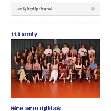
Osztályfénykép névsorral
11.B osztály
Német nemzetiségi képzés