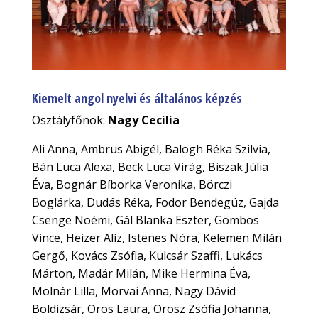
Kiemelt angol nyelvi és általános képzés
Osztályfőnök:
Nagy Cecilia
Ali Anna, Ambrus Abigél, Balogh Réka Szilvia,
Bán Luca Alexa, Beck Luca Virág, Biszak Júlia
Éva, Bognár Bíborka Veronika, Börczi
Boglárka, Dudás Réka, Fodor Bendegúz, Gajda
Csenge Noémi, Gál Blanka Eszter, Gömbös
Vince, Heizer Alíz, Istenes Nóra, Kelemen Milán
Gergő, Kovács Zsófia, Kulcsár Szaffi, Lukács
Márton, Madár Milán, Mike Hermina Éva,
Molnár Lilla, Morvai Anna, Nagy Dávid
Boldizsár, Oros Laura, Orosz Zsófia Johanna,