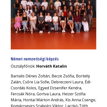
Német nemzetiségi képzés
Osztályfőnök:
Horváth Katalin
Bartalis Dénes Zoltán, Becze Zsófia, Borbély
Zalán, Csőre Lia Sofie, Debreczeni Laura, Édl-
Csordás Kolos, Egyed Dzsenifer Kendra,
Fercsák Nóra, Gortva Laura, Heizer Szófia
Mária, Hontai Márton András, Kis Anna Csenge,
Komárcsevics Szabolcs Viktor, Laczkó-Tóth