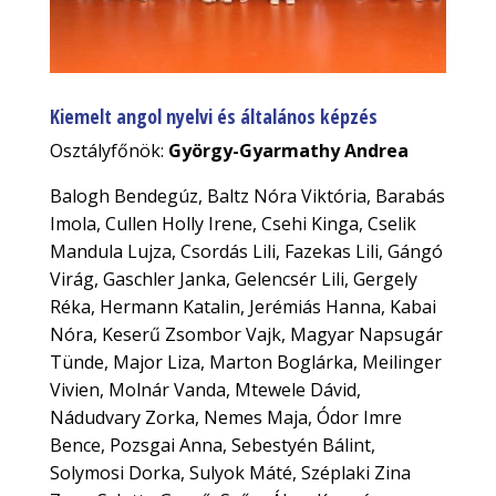
Kiemelt angol nyelvi és általános képzés
Osztályfőnök:
György-Gyarmathy Andrea
Balogh Bendegúz, Baltz Nóra Viktória, Barabás
Imola, Cullen Holly Irene, Csehi Kinga, Cselik
Mandula Lujza, Csordás Lili, Fazekas Lili, Gángó
Virág, Gaschler Janka, Gelencsér Lili, Gergely
Réka, Hermann Katalin, Jerémiás Hanna, Kabai
Nóra, Keserű Zsombor Vajk, Magyar Napsugár
Tünde, Major Liza, Marton Boglárka, Meilinger
Vivien, Molnár Vanda, Mtewele Dávid,
Nádudvary Zorka, Nemes Maja, Ódor Imre
Bence, Pozsgai Anna, Sebestyén Bálint,
Solymosi Dorka, Sulyok Máté, Széplaki Zina