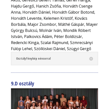
Ákos, Gerebics Gellért Tamás, Gerlei Hanga,
Hajdu Gergő, Hanich Zsófia, Horváth Csenge
Anna, Horváth Dániel, Horváth Gábor Botond,
Horváth Levente, Kelemen Kristóf, Kovács
Borbála, Major Zsombor, Máthé Gáspár, Mayer
György Bulcsú, Molnár Iván, Mondik Róbert
István, Palkovics Ádám, Péter Boldizsár,
Redencki Kinga, Szalai Rajmund, Szmrecsányi
Fülöp Lehel, Szöllöskei Dániel, Szügyi Gergő
Osztályfénykép névsorral
9.D osztály