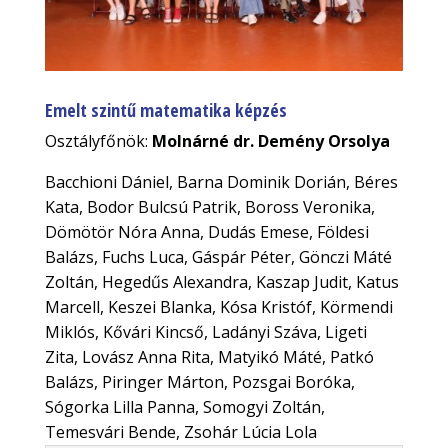
Emelt szintű matematika képzés
Osztályfőnök:
Molnárné dr. Demény Orsolya
Bacchioni Dániel, Barna Dominik Dorián, Béres
Kata, Bodor Bulcsú Patrik, Boross Veronika,
Dömötör Nóra Anna, Dudás Emese, Földesi
Balázs, Fuchs Luca, Gáspár Péter, Gönczi Máté
Zoltán, Hegedűs Alexandra, Kaszap Judit, Katus
Marcell, Keszei Blanka, Kósa Kristóf, Körmendi
Miklós, Kővári Kincső, Ladányi Száva, Ligeti
Zita, Lovász Anna Rita, Matyikó Máté, Patkó
Balázs, Piringer Márton, Pozsgai Boróka,
Sógorka Lilla Panna, Somogyi Zoltán,
Temesvári Bende, Zsohár Lúcia Lola