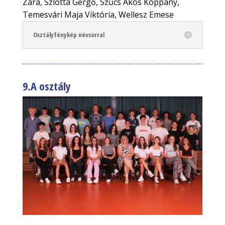
Zara, Szlotta Gergő, Szűcs Ákos Koppány,
Temesvári Maja Viktória, Wellesz Emese
Osztályfénykép névsorral
9.A osztály