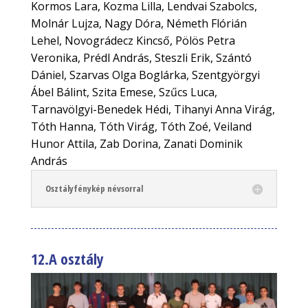
Kormos Lara, Kozma Lilla, Lendvai Szabolcs,
Molnár Lujza, Nagy Dóra, Németh Flórián
Lehel, Novográdecz Kincső, Pölös Petra
Veronika, Prédl András, Steszli Erik, Szántó
Dániel, Szarvas Olga Boglárka, Szentgyörgyi
Ábel Bálint, Szita Emese, Szűcs Luca,
Tarnavölgyi-Benedek Hédi, Tihanyi Anna Virág,
Tóth Hanna, Tóth Virág, Tóth Zoé, Veiland
Hunor Attila, Zab Dorina, Zanati Dominik
András
Osztályfénykép névsorral
12.A osztály