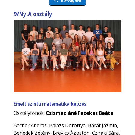
12. évfolyam
9/Ny.A osztály
Emelt szintű matematika képzés
Osztályfőnök:
Csizmaziáné Fazekas Beáta
Bacher András, Balázs Dorottya, Barát Jázmin,
Benedek Zétény, Brevics Ágoston, Cziráki Sára,