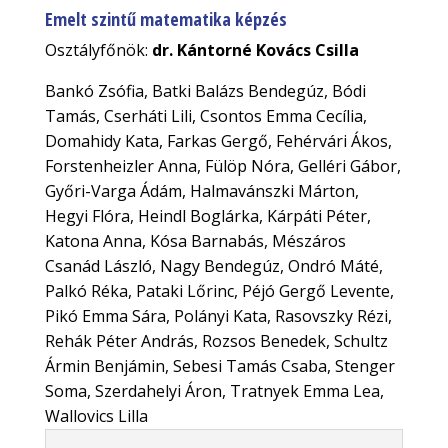
Emelt szintű matematika képzés
Osztályfőnök:
dr. Kántorné Kovács Csilla
Bankó Zsófia, Batki Balázs Bendegúz, Bódi
Tamás, Cserháti Lili, Csontos Emma Cecília,
Domahidy Kata, Farkas Gergő, Fehérvári Ákos,
Forstenheizler Anna, Fülöp Nóra, Gelléri Gábor,
Győri-Varga Ádám, Halmavánszki Márton,
Hegyi Flóra, Heindl Boglárka, Kárpáti Péter,
Katona Anna, Kósa Barnabás, Mészáros
Csanád László, Nagy Bendegúz, Ondró Máté,
Palkó Réka, Pataki Lőrinc, Péjó Gergő Levente,
Pikó Emma Sára, Polányi Kata, Rasovszky Rézi,
Rehák Péter András, Rozsos Benedek, Schultz
Ármin Benjámin, Sebesi Tamás Csaba, Stenger
Soma, Szerdahelyi Áron, Tratnyek Emma Lea,
Wallovics Lilla