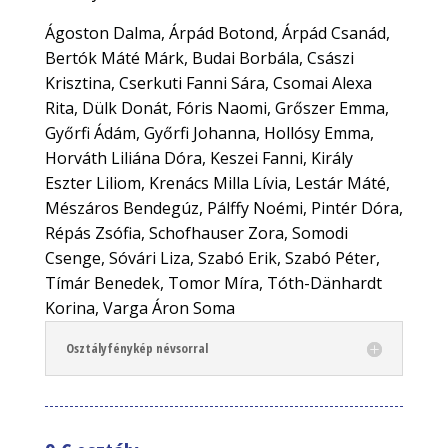
Ágoston Dalma, Árpád Botond, Árpád Csanád,
Bertók Máté Márk, Budai Borbála, Császi
Krisztina, Cserkuti Fanni Sára, Csomai Alexa
Rita, Dülk Donát, Fóris Naomi, Grőszer Emma,
Győrfi Ádám, Győrfi Johanna, Hollósy Emma,
Horváth Liliána Dóra, Keszei Fanni, Király
Eszter Liliom, Krenács Milla Lívia, Lestár Máté,
Mészáros Bendegúz, Pálffy Noémi, Pintér Dóra,
Répás Zsófia, Schofhauser Zora, Somodi
Csenge, Sóvári Liza, Szabó Erik, Szabó Péter,
Tímár Benedek, Tomor Míra, Tóth-Dänhardt
Korina, Varga Áron Soma
Osztályfénykép névsorral