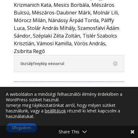
Krizmanich Kata, Mesics Borbála, Mészáros
Bulcsú, Mészáros-Daubner Márk, Molnár Lili,
Mórocz Milán, Nánássy Árpád Torda, Pálffy
Luca, Stolár András Mihály, Szamosfalvi Ádám
Sándor, Széplaki Zéta Zoltán, Tislér Szabolcs
Krisztián, Vámosi Kamilla, Vörös András,
Zsibrita Regő
Osztályfénykép névsorral
12.B osztály
A weboldalon a minőségi felhasználói élmény érdekében a
WordPress sütiket használ.
Ismerje meg tájékoztatónkat arról, hogy milyen sütiket
használunk, vagy a
beállítások
résznél ki lehet kapcsolni a
használatukat.
Elfogadom
Share This