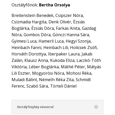
Osztályfőnök:
Bertha Orsolya
Breitenstein Benedek, Csipszer Nóra,
Csizmadia Hargita, Denk Olivér, Ézsiás
Boglárka, Ézsiás Dóra, Farkas Anita, Gazdag
Nóra, Gombos Dóra, Gönczi Hanna Sára,
Gyimesi Luca, Hamerli Luca, Hegyi Szonja,
Heinbach Fanni, Heinbach Lili, Holicsek Zsófi,
Horváth Dorottya, Iberpaker Laura, Jakab
Zalán, Klausz Anna, Kukoda Eliza, Laczkó-Tóth
Viktória, Léber Boglárka, Máthé Péter, Mátyás
Lili Eszter, Mogyorósi Nóra, Mohosi Réka,
Muladi Bálint, Németh Réka Zita, Schmidt
Ferenc, Szabó Sára, Törteli Dániel
Osztályfénykép névsorral