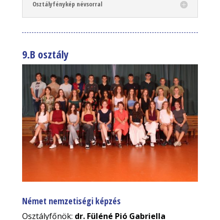
Osztályfénykép névsorral
9.B osztály
Német nemzetiségi képzés
Osztályfőnök:
dr. Füléné Pió Gabriella