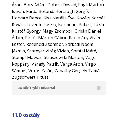
Áron, Bors Ádám, Dobosi Dévald, Fugli Márton
István, Furda Botond, Herczogh Gergő,
Horváth Bence, Kiss Natália Éva, Kovács Kornél,
Kovács Levente László, Körmendi Balázs, Lázár
Kristóf György, Nagy Zsombor, Orbán Dániel
Ádám, Pintér Márton Gábor, Racsmány Vivien
Eszter, Redencki Zsombor, Sarkadi Noémi
Jázmin, Schreyer Virág Vivien, Somfai Máté,
Stampf Mátyás, Straszewski Márton, Vágó
Koppány, Várady Patrik, Varga Áron, Virgo
Sámuel, Vörös Zalán, Zanathy Gergely Tamás,
Zugschwert Titusz
Osztályfénykép névsorral
11.D osztály