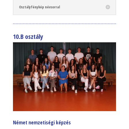
Osztályfénykép névsorral
10.B osztály
Német nemzetiségi képzés