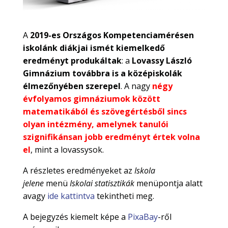
A
2019-es Országos Kompetenciamérésen
iskolánk diákjai ismét kiemelkedő
eredményt produkáltak
: a
Lovassy László
Gimnázium továbbra is a középiskolák
élmezőnyében szerepel
. A nagy
négy
évfolyamos gimnáziumok között
matematikából és szövegértésből sincs
olyan intézmény, amelynek tanulói
szignifikánsan jobb eredményt értek volna
el
, mint a lovassysok.
A részletes eredményeket az
Iskola
jelene
menü
Iskolai statisztikák
menüpontja alatt
avagy
ide kattintva
tekintheti meg.
A bejegyzés kiemelt képe a
PixaBay
-ről