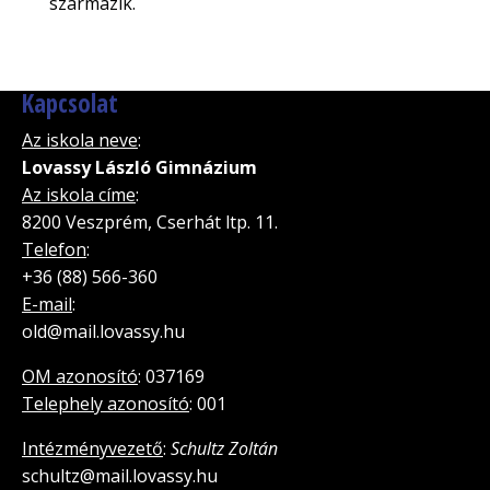
származik.
Kapcsolat
Az iskola neve
:
Lovassy László Gimnázium
Az iskola címe
:
8200 Veszprém, Cserhát ltp. 11.
Telefon
:
+36 (88) 566-360
E-mail
:
old@mail.lovassy.hu
OM azonosító
: 037169
Telephely azonosító
: 001
Intézményvezető
:
Schultz Zoltán
schultz@mail.lovassy.hu