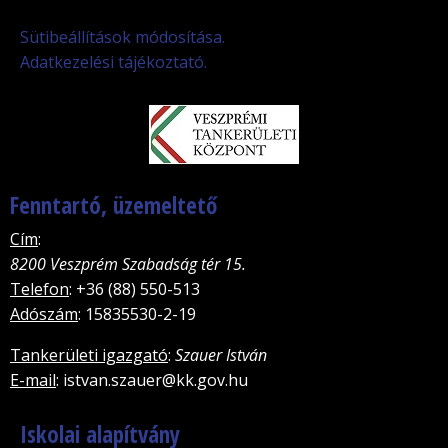
Sütibeállítások módosítása.
Adatkezelési tájékoztató.
Fenntartó, üzemeltető
Cím
:
8200 Veszprém Szabadság tér 15.
Telefon
: +36 (88) 550-513
Adószám
: 15835530-2-19
Tankerületi igazgató
:
Szauer István
E-mail
: istvan.szauer@kk.gov.hu
Iskolai alapítvány