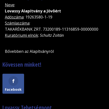
Neve
:
Lovassy Alapítvány a Jövõért
Adószáma
: 19263580-1-19
Számlaszáma
:
TAKARÉKBANK ZRT. 73200189-11316859-00000000
Kuratóriumi elnök
:
Schultz Zoltán
Bővebben az Alapítványról
Kövessen minket!
Facebook
Lovassy Tehetségpont