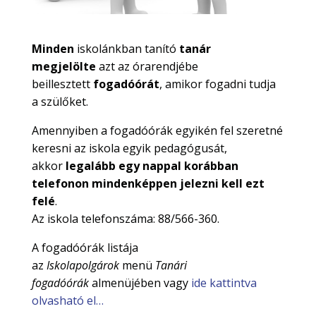
Minden
iskolánkban tanító
tanár
megjelölte
azt az órarendjébe
beillesztett
fogadóórát
, amikor fogadni tudja
a szülőket.
Amennyiben a fogadóórák egyikén fel szeretné
keresni az iskola egyik pedagógusát,
akkor
legalább egy nappal korábban
telefonon mindenképpen jelezni kell ezt
felé
.
Az iskola telefonszáma: 88/566-360.
A fogadóórák listája
az
Iskolapolgárok
menü
Tanári
fogadóórák
almenüjében vagy
ide kattintva
olvasható el…