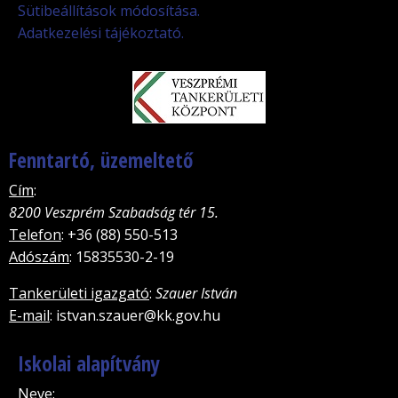
Sütibeállítások módosítása.
Adatkezelési tájékoztató.
Fenntartó, üzemeltető
Cím
:
8200 Veszprém Szabadság tér 15.
Telefon
: +36 (88) 550-513
Adószám
: 15835530-2-19
Tankerületi igazgató
:
Szauer István
E-mail
: istvan.szauer@kk.gov.hu
Iskolai alapítvány
Neve
: