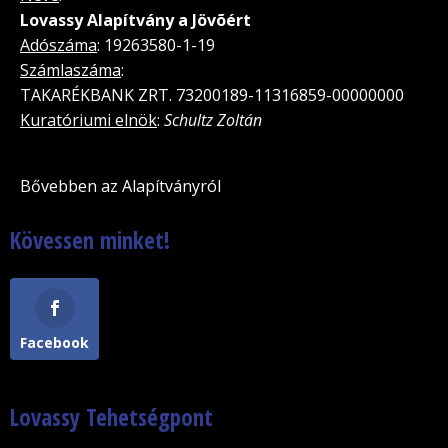
Lovassy Alapítvány a Jövõért
Adószáma
: 19263580-1-19
Számlaszáma
:
TAKARÉKBANK ZRT. 73200189-11316859-00000000
Kuratóriumi elnök
:
Schultz Zoltán
Bővebben az Alapítványról
Kövessen minket!
Facebook
Lovassy Tehetségpont