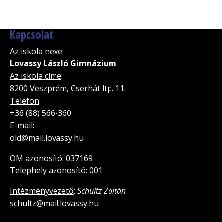
Kapcsolat
Az iskola neve
:
Lovassy László Gimnázium
Az iskola címe
:
8200 Veszprém, Cserhát ltp. 11.
Telefon
:
+36 (88) 566-360
E-mail
:
old@mail.lovassy.hu
OM azonosító
: 037169
Telephely azonosító
: 001
Intézményvezető
:
Schultz Zoltán
schultz@mail.lovassy.hu