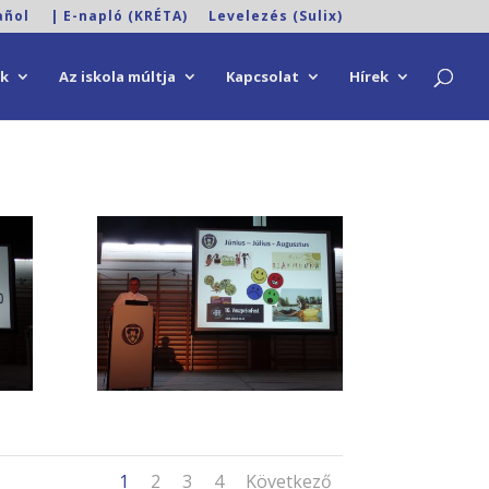
añol
| E-napló (KRÉTA)
Levelezés (Sulix)
ok
Az iskola múltja
Kapcsolat
Hírek
1
2
3
4
Következő