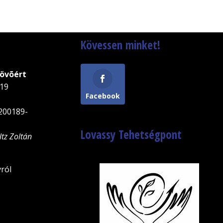
Kövessen minket!
Jövõért
-19
Facebook
200189-
Lovassy Tehetségpont
ltz Zoltán
ról