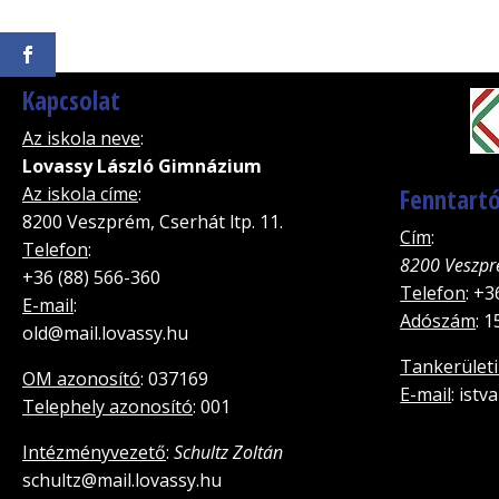
Kapcsolat
Az iskola neve
:
Lovassy László Gimnázium
Az iskola címe
:
Fenntartó
8200 Veszprém, Cserhát ltp. 11.
Cím
:
Telefon
:
8200 Veszpr
+36 (88) 566-360
Telefon
: +3
E-mail
:
Adószám
: 
old@mail.lovassy.hu
Tankerületi
OM azonosító
: 037169
E-mail
: ist
Telephely azonosító
: 001
Intézményvezető
:
Schultz Zoltán
schultz@mail.lovassy.hu