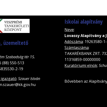
Iskolai alapítvány
Neve
:
Lovassy Alapítvány a 
, üzemeltető
Adószáma
: 19263580-1
Számlaszáma
:
TAKARÉKBANK ZRT. 73
ém Szabadság tér 15.
11316859-00000000
6 (88) 550-513
Kuratóriumi elnök
:
Schu
15835530-2-19
 igazgató
:
Szauer István
Bővebben az Alapítvány
van.szauer@kk.gov.hu